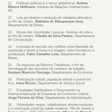
11. Políticas públicas e o nexus global/local,
Andrea
Ribeiro Hoffmann
, Instituto de Relações Internacionais –
IRI;
12. Luta por direitos e produção de cidadania alternativa
no Rio de Janeiro,
Bethania de Albuquerque Assy
,
Departamento de Direito;
13. Museu das Juventudes Cariocas: histórias de vida e
do Rio de Janeiro,
Cláudia da Silva Pereira
, Departamento
de Comunicação;
14. A tomada de decisão nos conflitos entre liberdade de
expressão e direito à honra e à imagem: entre formalismo e
ponderação,
Fabio Carvalho Leite
, Departamento de
Direito;
15. Os impactos da Reforma Trabalhista: o fim da
homologação das rescisões de contratos de trabalho,
Gustavo Mauricio Gonzaga
, Departamento de Economia;
16. Participação cidadã: população infantil e juvenil em
foco,
Irene Rizzini
, Departamento de Serviço Social;
17. Estratégias Habilitadoras e Desempenho na
Internacionalização de Empresas da Economia Criativa,
Jorge Ferreira da Silva
, Departamento de Administração;
18. Urbanidades negras: trabalhadores afrodescendentes
e a construção social da cidade moderna - Rio de Janeiro e