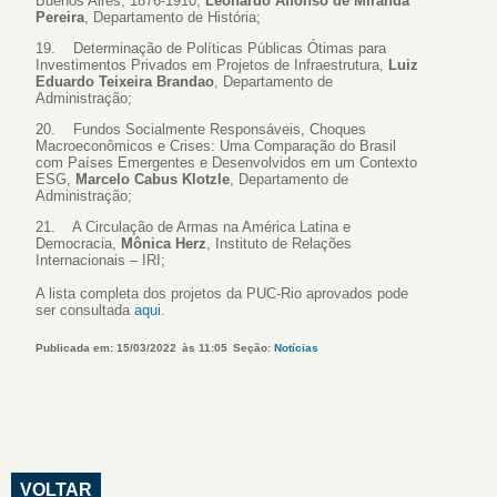
Buenos Aires, 1876-1910,
Leonardo Affonso de Miranda
Pereira
, Departamento de História;
19. Determinação de Políticas Públicas Ótimas para
Investimentos Privados em Projetos de Infraestrutura,
Luiz
Eduardo Teixeira Brandao
, Departamento de
Administração;
20. Fundos Socialmente Responsáveis, Choques
Macroeconômicos e Crises: Uma Comparação do Brasil
com Países Emergentes e Desenvolvidos em um Contexto
ESG,
Marcelo Cabus Klotzle
, Departamento de
Administração;
21. A Circulação de Armas na América Latina e
Democracia,
Mônica Herz
, Instituto de Relações
Internacionais – IRI;
A lista completa dos projetos da PUC-Rio aprovados pode
ser consultada
aqui
.
Publicada em: 15/03/2022
às 11:05
Seção:
Notícias
VOLTAR