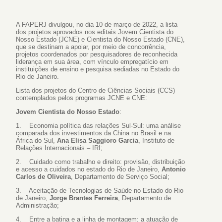
A FAPERJ divulgou, no dia 10 de março de 2022, a lista
dos projetos aprovados nos editais Jovem Cientista do
Nosso Estado (JCNE) e Cientista do Nosso Estado (CNE),
que se destinam a apoiar, por meio de concorrência,
projetos coordenados por pesquisadores de reconhecida
liderança em sua área, com vínculo empregatício em
instituições de ensino e pesquisa sediadas no Estado do
Rio de Janeiro.
Lista dos projetos do Centro de Ciências Sociais (CCS)
contemplados pelos programas JCNE e CNE:
Jovem Cientista do Nosso Estado
:
1. Economia política das relações Sul-Sul: uma análise
comparada dos investimentos da China no Brasil e na
África do Sul,
Ana Elisa Saggioro Garcia
, Instituto de
Relações Internacionais – IRI;
2. Cuidado como trabalho e direito: provisão, distribuição
e acesso a cuidados no estado do Rio de Janeiro,
Antonio
Carlos de Oliveira
, Departamento de Serviço Social;
3. Aceitação de Tecnologias de Saúde no Estado do Rio
de Janeiro,
Jorge Brantes Ferreira
, Departamento de
Administração;
4. Entre a batina e a linha de montagem: a atuação de